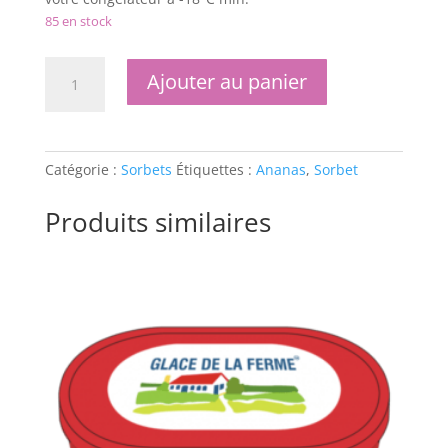
85 en stock
quantité
Ajouter au panier
de
Sorbet
à
l'Ananas
Catégorie :
Sorbets
Étiquettes :
Ananas
,
Sorbet
Produits similaires