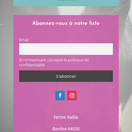
Abonnez-vous à notre liste
Email
En m'inscrivant, j'accepte la politique de
confidentialité
Ferme Baïlia
Bardos 64520