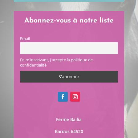
Abonnez-vous à notre liste
Email
En m'inscrivant, j'accepte la politique de
confidentialité
Ferme Baïlia
Bardos 64520