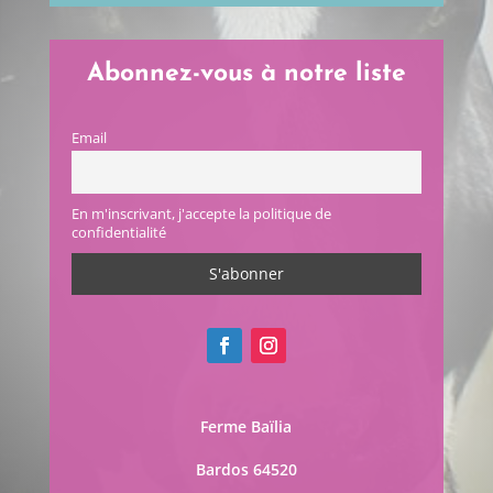
Abonnez-vous à notre liste
Email
En m'inscrivant, j'accepte la politique de
confidentialité
Ferme Baïlia
Bardos 64520