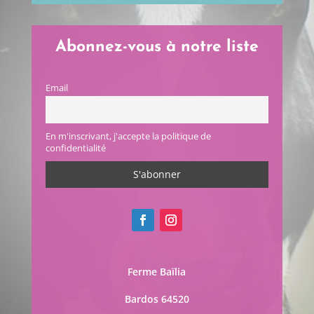
Abonnez-vous à notre liste
Email
En m'inscrivant, j'accepte la politique de
confidentialité
Ferme Baïlia
Bardos 64520