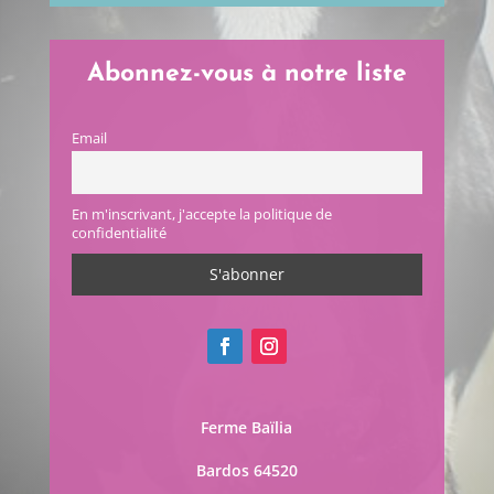
Abonnez-vous à notre liste
Email
En m'inscrivant, j'accepte la politique de
confidentialité
Ferme Baïlia
Bardos 64520