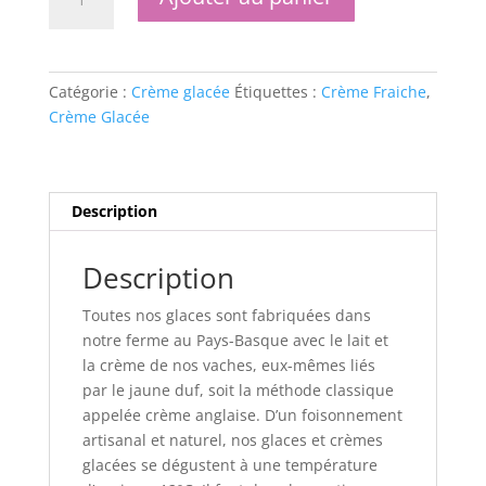
de
Crème
Glacée
à
Catégorie :
Crème glacée
Étiquettes :
Crème Fraiche
,
la
Crème Glacée
Crème
Fraiche
Description
Description
Toutes nos glaces sont fabriquées dans
notre ferme au Pays-Basque avec le lait et
la crème de nos vaches, eux-mêmes liés
par le jaune duf, soit la méthode classique
appelée crème anglaise. D’un foisonnement
artisanal et naturel, nos glaces et crèmes
glacées se dégustent à une température