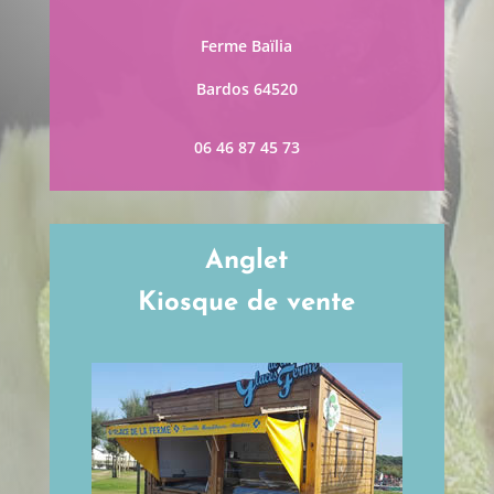
Ferme Baïlia
Bardos 64520
06 46 87 45 73
Anglet
Kiosque de vente