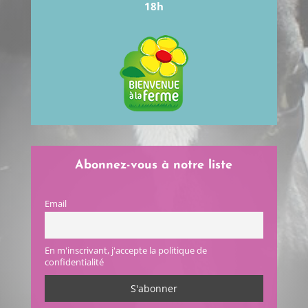
18h
Abonnez-vous à notre liste
Email
En m'inscrivant, j'accepte la politique de
confidentialité