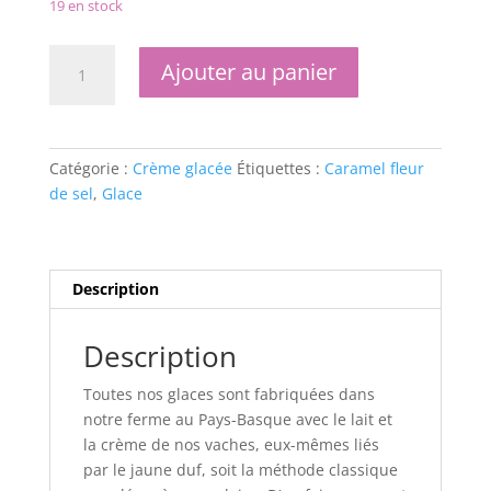
19 en stock
quantité
Ajouter au panier
de
Glace
Caramel
fleur
Catégorie :
Crème glacée
Étiquettes :
Caramel fleur
de
de sel
,
Glace
sel
Description
Description
Toutes nos glaces sont fabriquées dans
notre ferme au Pays-Basque avec le lait et
la crème de nos vaches, eux-mêmes liés
par le jaune duf, soit la méthode classique