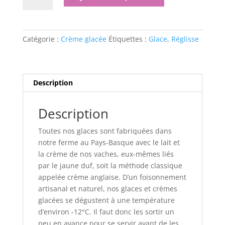
Glace
à
la
Catégorie :
Crème glacée
Étiquettes :
Glace
,
Réglisse
Réglisse
Description
Description
Toutes nos glaces sont fabriquées dans
notre ferme au Pays-Basque avec le lait et
la crème de nos vaches, eux-mêmes liés
par le jaune duf, soit la méthode classique
appelée crème anglaise. D’un foisonnement
artisanal et naturel, nos glaces et crèmes
glacées se dégustent à une température
d’environ -12°C. Il faut donc les sortir un
peu en avance pour se servir avant de les