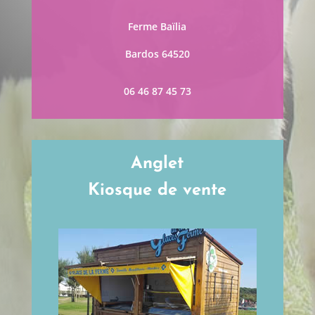
Ferme Baïlia
Bardos 64520
06 46 87 45 73
Anglet
Kiosque de vente