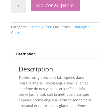
quantité
Ajouter au panier
de
Glace
à
la
Catégorie :
Crème glacée
Étiquettes :
Châtaigne
,
Châtaigne
Glace
Description
Description
Toutes nos glaces sont fabriquées dans
notre ferme au Pays-Basque avec le lait et
la crème de nos vaches, eux-mêmes liés
par le jaune duf, soit la méthode classique
appelée crème anglaise. D’un foisonnement
artisanal et naturel, nos glaces et crèmes