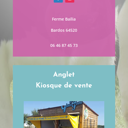
Ferme Baïlia
Bardos 64520
06 46 87 45 73
Anglet
Kiosque de vente