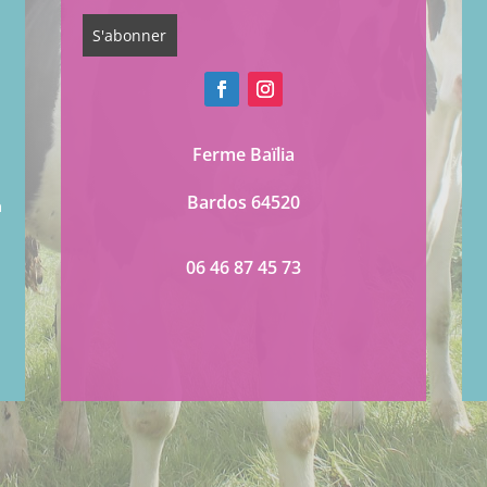
Ferme Baïlia
Bardos 64520
à
06 46 87 45 73