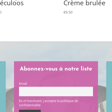
éculoos
Crème brulée
0
€
9,50
Abonnez-vous à notre liste
Email
En m'inscrivant, j'accepte la politique de
confidentialité