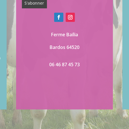
Ferme Baïlia
Bardos 64520
à
06 46 87 45 73