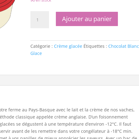
96 en stock
quantité
Ajouter au panier
de
Glace
au
Chocolat
Catégorie :
Crème glacée
Étiquettes :
Chocolat Blan
Blanc
Glace
tre ferme au Pays-Basque avec le lait et la crème de nos vaches,
 méthode classique appelée crème anglaise. D’un foisonnement
 glacées se dégustent à une température d’environ -12°C. Il faut
servir avant de les remettre dans votre congélateur à -18°C min.
t à vos papilles de mieux apprécier les saveurs. Avec un bac de