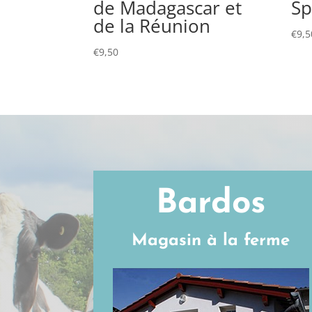
de Madagascar et
Sp
de la Réunion
€
9,5
€
9,50
Bardos
Magasin à la ferme