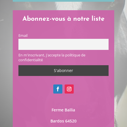
Abonnez-vous à notre liste
Email
En m'inscrivant, j'accepte la politique de
confidentialité
Ferme Baïlia
Bardos 64520