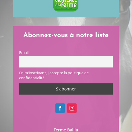
Abonnez-vous à notre liste
Email
En m'inscrivant, j'accepte la politique de
confidentialité
Ferme Baïlia